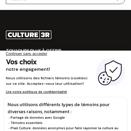
TOUJOURS PLUS À OFFRIR
Rendez-vous sur CULTURE 3R pour la programmation
complète!
VISITEZ CULTURE 3R
EN
© Boréalis, 2026
Politique de confidentialité
Design et développement :
STEREO