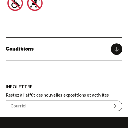
Conditions
Vente finale. Aucun échange, aucun remboursement. Billet à
usage unique.
Pour des raisons de sécurité, le fournisseur de
INFOLETTRE
service se réserve le droit d’annuler un tour.
Restez à l’affût des nouvelles expositions et activités
Les horaires sont sous réserve de modification sans
préavis. L’annulation d’un tour peut être annoncée
jusqu’à la dernière minute si le capitaine juge que les
conditions météorologiques sont défavorables à la
navigation.