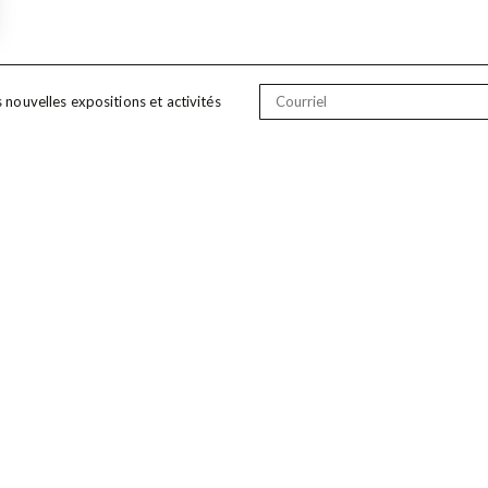
s nouvelles expositions et activités
À PROPOS
Historique et mission
Prix et récompenses
Publications
Collection
Projets et diffusion du patrimoine
Partenaires