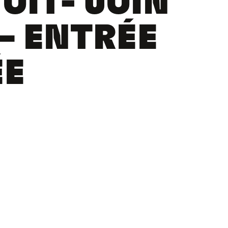
UIT- JUIN
 – ENTRÉE
ÉE