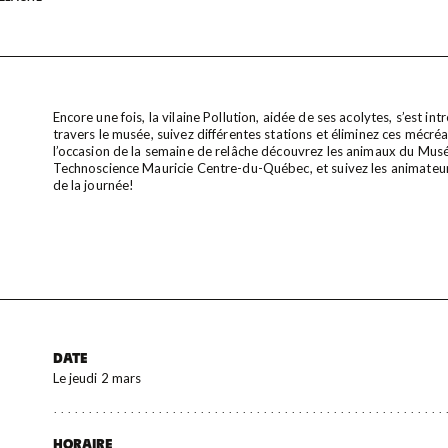
Encore une fois, la vilaine Pollution, aidée de ses acolytes, s’est i
travers le musée, suivez différentes stations et éliminez ces mécré
l’occasion de la semaine de relâche découvrez les animaux du Musé
Technoscience Mauricie Centre-du-Québec, et suivez les animateur
de la journée!
DATE
Le jeudi 2 mars
HORAIRE