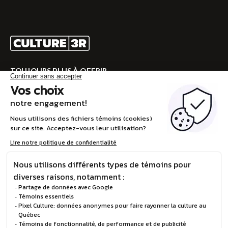
TOUJOURS PLUS À OFFRIR
Rendez-vous sur CULTURE 3R pour la programmation
complète!
VISITEZ CULTURE 3R
EN
© Boréalis, 2026
Politique de confidentialité
Design et développement :
STEREO