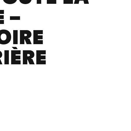
 –
OIRE
IÈRE