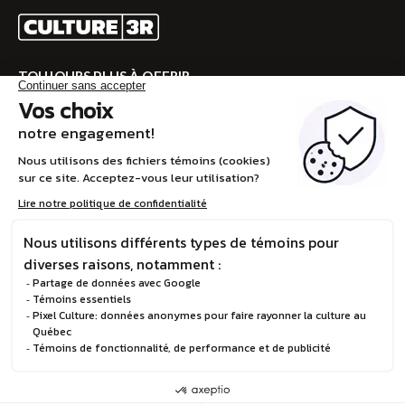
TOUJOURS PLUS À OFFRIR
Rendez-vous sur CULTURE 3R pour la programmation
complète!
VISITEZ CULTURE 3R
EN
© Boréalis, 2026
Politique de confidentialité
Design et développement :
STEREO