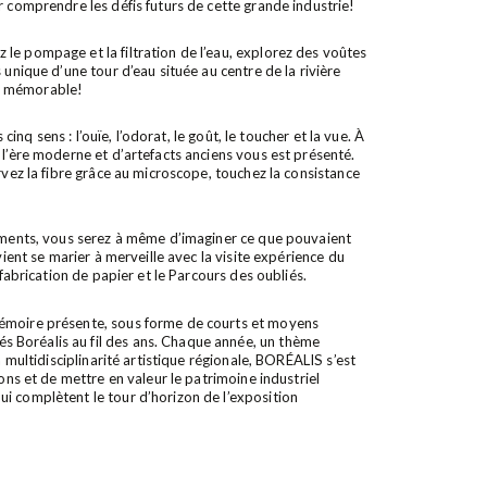
r comprendre les défis futurs de cette grande industrie!
le pompage et la filtration de l’eau, explorez des voûtes
unique d’une tour d’eau située au centre de la rivière
e mémorable!
cinq sens : l’ouïe, l’odorat, le goût, le toucher et la vue. À
 l’ère moderne et d’artefacts anciens vous est présenté.
rvez la fibre grâce au microscope, touchez la consistance
dements, vous serez à même d’imaginer ce que pouvaient
vient se marier à merveille avec la visite expérience du
 fabrication de papier et le Parcours des oubliés.
mémoire présente, sous forme de courts et moyens
 Boréalis au fil des ans. Chaque année, un thème
a multidisciplinarité artistique régionale, BORÉALIS s’est
ons et de mettre en valeur le patrimoine industriel
i complètent le tour d’horizon de l’exposition