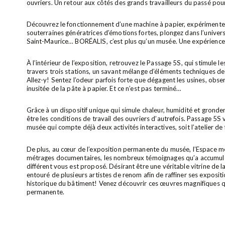
ouvriers. Un retour aux côtés des grands travailleurs du passé pou
Découvrez le fonctionnement d’une machine à papier, expérimentez 
souterraines génératrices d’émotions fortes, plongez dans l’univers 
Saint-Maurice… BORÉALIS, c’est plus qu’un musée. Une expérienc
À l’intérieur de l’exposition, retrouvez le Passage 5S, qui stimule les 
travers trois stations, un savant mélange d’éléments techniques de
Allez-y! Sentez l’odeur parfois forte que dégagent les usines, obse
inusitée de la pâte à papier. Et ce n’est pas terminé…
Grâce à un dispositif unique qui simule chaleur, humidité et gron
être les conditions de travail des ouvriers d’autrefois. Passage 5S 
musée qui compte déjà deux activités interactives, soit l’atelier de
De plus, au cœur de l’exposition permanente du musée, l’Espace 
métrages documentaires, les nombreux témoignages qu’a accumulés
différent vous est proposé. Désirant être une véritable vitrine de l
entouré de plusieurs artistes de renom afin de raffiner ses expositi
historique du bâtiment! Venez découvrir ces œuvres magnifiques qu
permanente.