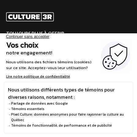
TOUJOURS PLUS À OFFRIR
Rendez-vous sur CULTURE 3R pour la programmation
complète!
VISITEZ CULTURE 3R
EN
© Boréalis, 2026
Politique de confidentialité
Design et développement :
STEREO