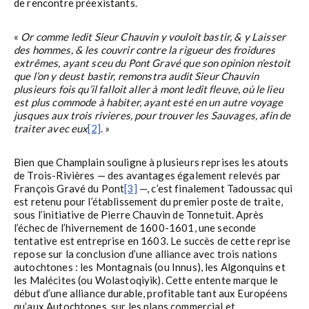
de rencontre préexistants.
«
Or comme ledit Sieur Chauvin y vouloit bastir, & y Laisser
des hommes, & les couvrir contre la rigueur des froidures
extrêmes, ayant sceu du Pont Gravé que son opinion n’estoit
que l’on y deust bastir, remonstra audit Sieur Chauvin
plusieurs fois qu’il falloit aller à mont ledit fleuve, où le lieu
est plus commode à habiter, ayant esté en un autre voyage
jusques aux trois rivieres, pour trouver les Sauvages, afin de
traiter avec eux
[2]
. »
Bien que Champlain souligne à plusieurs reprises les atouts
de Trois-Rivières — des avantages également relevés par
François Gravé du Pont
[3]
—, c’est finalement Tadoussac qui
est retenu pour l’établissement du premier poste de traite,
sous l’initiative de Pierre Chauvin de Tonnetuit. Après
l’échec de l’hivernement de 1600-1601, une seconde
tentative est entreprise en 1603. Le succès de cette reprise
repose sur la conclusion d’une alliance avec trois nations
autochtones : les Montagnais (ou Innus), les Algonquins et
les Malécites (ou Wolastoqiyik). Cette entente marque le
début d’une alliance durable, profitable tant aux Européens
qu’aux Autochtones, sur les plans commercial et