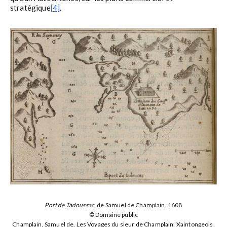
stratégique
[4]
.
Port de Tadoussac
, de Samuel de Champlain, 1608
© Domaine public
Champlain, Samuel de. Les Voyages du sieur de Champlain, Xaintongeois,