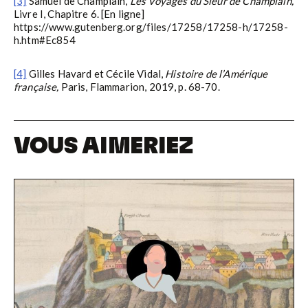
[3]
Samuel de Champlain,
Les Voyages du Sieur de Champlain,
Livre I, Chapitre 6. [En ligne]
https://www.gutenberg.org/files/17258/17258-h/17258-
h.htm#Ec854
[4]
Gilles Havard et Cécile Vidal,
Histoire de l’Amérique
française,
Paris, Flammarion, 2019, p. 68-70.
VOUS AIMERIEZ